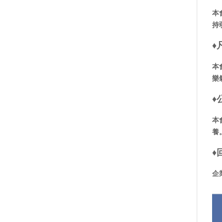
本
持
♦
本
樂
♦
本
養
♦
企