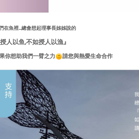
們在魚裡...總會想起理事長姊姊說的
授人以鱼,不如授人以漁』
果你想助我們一臂之力
請您與熱愛生命合作