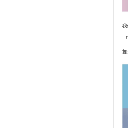
我
『
如