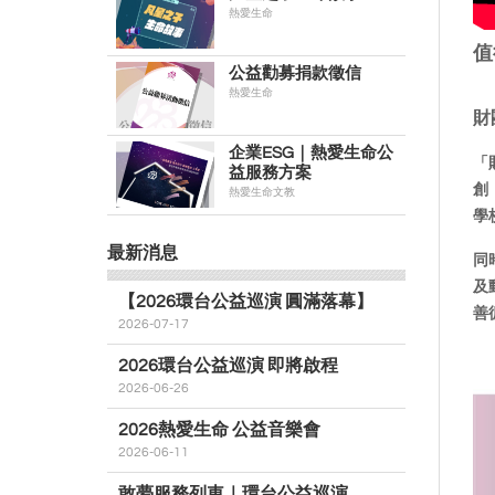
熱愛生命
值
公益勸募捐款徵信
熱愛生命
財
企業ESG｜熱愛生命公
「
益服務方案
創
熱愛生命文教
學
最新消息
同
及
【2026環台公益巡演 圓滿落幕】
善
2026-07-17
2026環台公益巡演 即將啟程
2026-06-26
2026熱愛生命 公益音樂會
2026-06-11
敢夢服務列車｜環台公益巡演