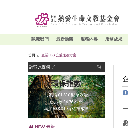
認識我們
最新動態
服務內容
服務成果
首頁
企業ESG 公益服務方案
環保指數
共累積 61,510 點擊次數
已拯救 14.76 棵樹
一
減少 688.91 kg 碳排放量
NEW-最新