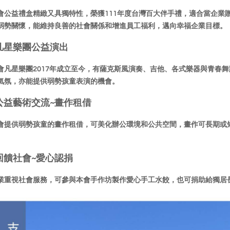
會公益禮盒精緻又具獨特性，榮獲111年度台灣百大伴手禮，適合當企業贈禮
弱勢關懷，能維持良善的社會關係和增進員工福利，邁向幸福企業目標。
凡星樂團公益演出
會凡星樂團2017年成立至今，有薩克斯風演奏、吉他、各式樂器與青春
氣氛，亦能提供弱勢孩童表演的機會。
公益藝術交流~畫作租借
會提供弱勢孩童的畫作租借，可美化辦公環境和公共空間，畫作可長期或
。
回饋社會~愛心認捐
業重視社會服務，可參與本會手作坊製作愛心手工水餃，也可捐助給獨居