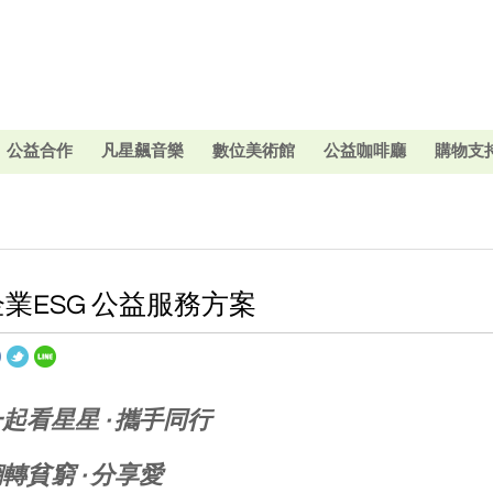
公益合作
凡星飆音樂
數位美術館
公益咖啡廳
購物支
企業ESG 公益服務方案
起看星星 · 攜手同行
翻轉貧窮
·
分享愛