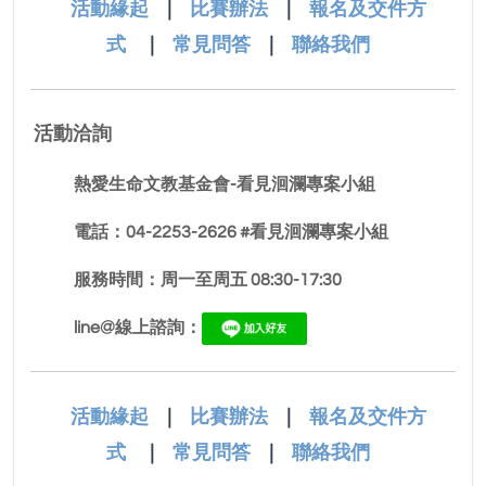
活動緣起
｜
比賽辦法
｜
報名及交件方
式
｜
常見問答
｜
聯絡我們
活動洽詢
熱愛生命文教基金會-看見洄瀾專案小組
電話：04-2253-2626 #看見洄瀾專案小組
服務時間：周一至周五 08:30-17:30
line@線上諮詢：
活動緣起
｜
比賽辦法
｜
報名及交件方
式
｜
常見問答
｜
聯絡我們