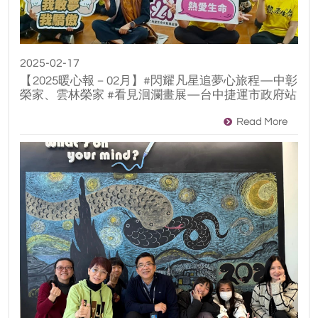
2025-02-17
【2025暖心報－02月】#閃耀凡星追夢心旅程—中彰
榮家、雲林榮家 #看見洄瀾畫展—台中捷運市政府站
Read More