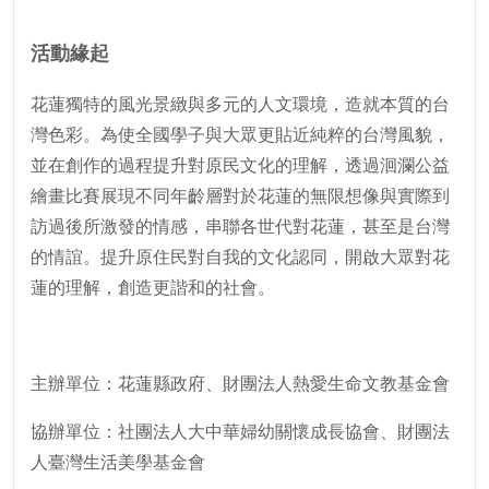
活動緣起
花蓮獨特的風光景緻與多元的人文環境，造就本質的台
灣色彩。為使全國學子與大眾更貼近純粹的台灣風貌，
並在創作的過程提升對原民文化的理解，透過洄瀾公益
繪畫比賽展現不同年齡層對於花蓮的無限想像與實際到
訪過後所激發的情感，串聯各世代對花蓮，甚至是台灣
的情誼。提升原住民對自我的文化認同，開啟大眾對花
蓮的理解，創造更諧和的社會。
主辦單位：花蓮縣政府、財團法人熱愛生命文教基金會
協辦單位：社團法人大中華婦幼關懷成長協會、財團法
人臺灣生活美學基金會