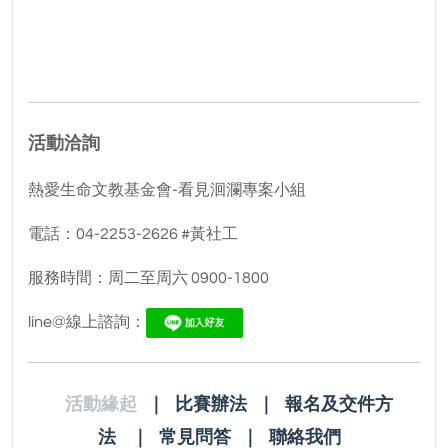
活動洽詢
熱愛生命文教基金會-看見洄瀾專案小組
電話：04-2253-2626 #黃社工
服務時間：周二至周六 0900-1800
line@線上諮詢：
活動緣起
｜
比賽辦法
｜
報名及交件方
法
｜
常見問答
｜
聯絡我們