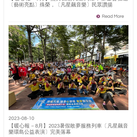
〔藝術亮點〕殊榮，〔凡星飆音樂〕民眾讚揚
Read More
2023-08-10
【暖心報－8月】2023暑假敢夢服務列車〔凡星飆音
樂環島公益表演〕完美落幕