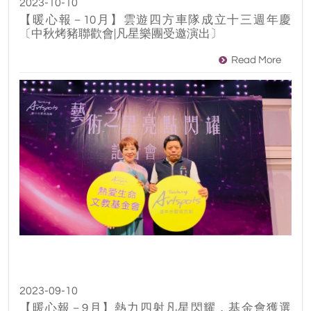
2023-10-10
【暖心報－10月】雲遊四方車隊成立十三週年慶
〔中秋烤豬聯歡會|凡星樂團受邀演出〕
Read More
2023-09-10
【暖心報－9月】熱力四射凡星閃耀，基金會獲選