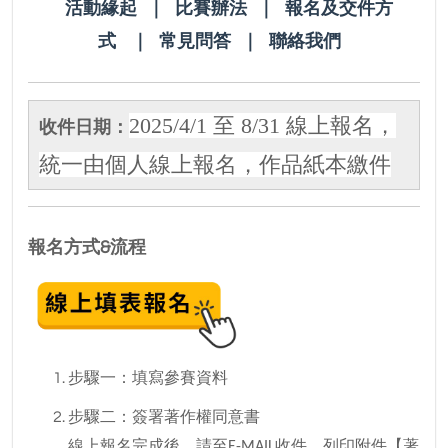
活動緣起
｜
比賽辦法
｜
報名及交件方
式
｜
常見問答
｜
聯絡我們
2025/4/1
至 8/31 線上報名，
收件日期：
統一由個人線上報名，作品紙本繳件
報名方式&流程
步驟一：填寫參賽資料
步驟二：簽署著作權同意書
線上報名完成後，請至E-MAIL收件，列印附件【著