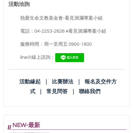
活動洽詢
熱愛生命文教基金會-看見洄瀾專案小組
電話：04-2253-2626 #看見洄瀾專案小組
服務時間：周一至周五 0900-1800
line@線上諮詢：
活動緣起
｜
比賽辦法
｜
報名及交件方
式
｜
常見問答
｜
聯絡我們
NEW-最新