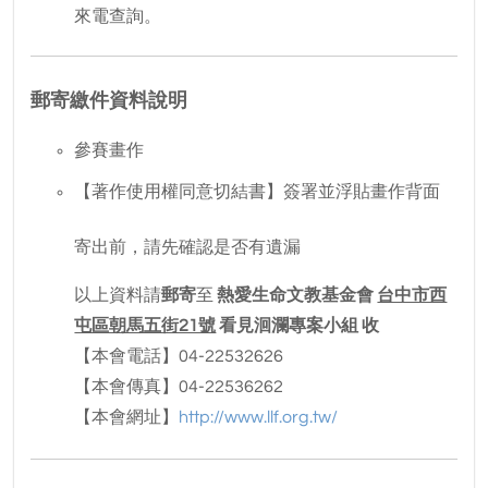
來電查詢。
郵寄繳件資料說明
參賽畫作
【著作使用權同意切結書】簽署並浮貼畫作背面
寄出前，請先確認是否有遺漏
以上資料請
郵寄
至
熱愛生命文教基金會
台中市西
屯區朝馬五街21號
看見洄瀾專案小組 收
【本會電話】04-22532626
【本會傳真】04-22536262
【本會網址】
http://www.llf.org.tw/