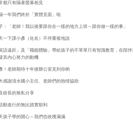
常都只有隔著螢幕相見
隔一年我們終於「實體見面」啦
子：「老師！我以後要跟你在一樣的地方上班～跟你做一樣的事」
天一下課小彥（化名）不停重複地說
英語遠距」及「職能體驗」帶給孩子的不單單只有智識教育，在陪伴
發其內心努力的動機
彥！老師期待十年後辦公室見到你喲
大感謝清水國小主任、老師們的熱情協助
及校長的無私分享
活動進行的無比踏實順利
天孩子學的開心～我們也收穫滿滿