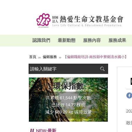
認識我們
最新動態
服務內容
服務成果
首頁
偏鄉服務
【偏鄉職能培訓-南投縣中寮鄉清水國小】
環保指數
共累積 61,544 點擊次數
已拯救 14.77 棵樹
20
減少 689.29 kg 碳排放量
敢
NEW-最新