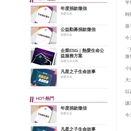
平
年度捐款徵信
熱愛生命
時
孩
公益勸募捐款徵信
熱愛生命
今
「
企業ESG｜熱愛生命公
益服務方案
激
熱愛生命文教
小
凡星之子生命故事
熱愛生命
大
以
HOT-熱門
讓
年度捐款徵信
熱愛生命
今
凡星之子生命故事