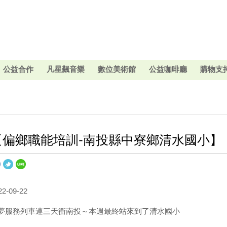
公益合作
凡星飆音樂
數位美術館
公益咖啡廳
購物支
【偏鄉職能培訓-南投縣中寮鄉清水國小】
22-09-22
夢服務列車連三天衝南投～本週最終站來到了清水國小