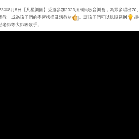
023年8月5日【凡星樂團】受邀參加2023洄瀾民歌音樂會，為眾多唱出7
指教，成為孩子們的學習榜樣及活教材
。讓孩子們可以親眼見到
胡
勤老師等大師級歌手。