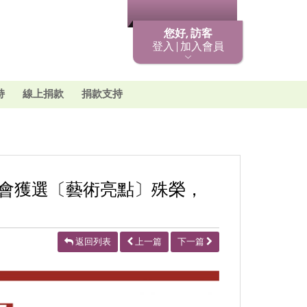
最新消息
您好, 訪客
登入 | 加入會員
持
線上捐款
捐款支持
金會獲選〔藝術亮點〕殊榮，
返回列表
上一篇
下一篇