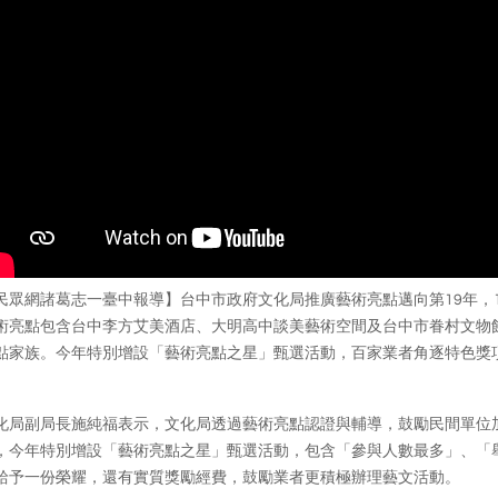
民眾網諸葛志一臺中報導】台中市政府文化局推廣藝術亮點邁向第19年，1
術亮點包含台中李方艾美酒店、大明高中談美藝術空間及台中市眷村文物館
點家族。今年特別增設「藝術亮點之星」甄選活動，百家業者角逐特色獎
。
化局副局長施純福表示，文化局透過藝術亮點認證與輔導，鼓勵民間單位加
，今年特別增設「藝術亮點之星」甄選活動，包含「參與人數最多」、「
給予一份榮耀，還有實質獎勵經費，鼓勵業者更積極辦理藝文活動。