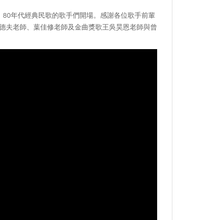
0、80年代經典民歌的歌手們開場。感謝各位歌手前輩
德夫老師、葉佳修老師及金曲獎歌王吳昊恩老師與曾