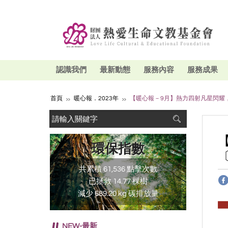
認識我們
最新動態
服務內容
服務成果
首頁
暖心報．2023年
【暖心報－9月】熱力四射凡星閃耀
環保指數
共累積 61,536 點擊次數
已拯救 14.77 棵樹
減少 689.20 kg 碳排放量
NEW-最新