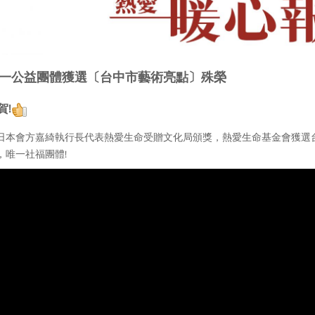
一公益團體獲選〔台中市藝術亮點〕殊榮
賀!
日本會方嘉綺執行長代表熱愛生命受贈文化局頒獎，熱愛生命基金會獲選台
，唯一社福團體!