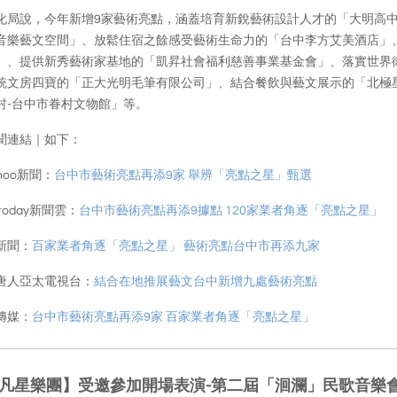
化局說，今年新增9家藝術亮點，涵蓋培育新銳藝術設計人才的「大明高
音樂藝文空間」、放鬆住宿之餘感受藝術生命力的「台中李方艾美酒店」
」、提供新秀藝術家基地的「凱昇社會福利慈善事業基金會」、落實世界衛
統文房四寶的「正大光明毛筆有限公司」、結合餐飲與藝文展示的「北極
村-台中市眷村文物館」等。
聞連結｜如下：
ahoo新聞：
台中市藝術亮點再添9家 舉辨「亮點之星」甄選
today新聞雲：
台中市藝術亮點再添9據點 120家業者角逐「亮點之星」
新聞：
百家業者角逐「亮點之星」 藝術亮點台中市再添九家
唐人亞太電視台：
結合在地推展藝文台中新增九處藝術亮點
傳媒：
台中市藝術亮點再添9家 百家業者角逐「亮點之星」
凡星樂團】受邀參加開場表演-第二屆「洄瀾」民歌音樂