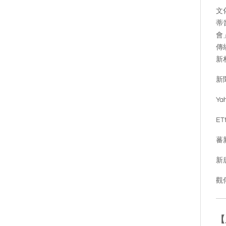
文
蒂
會
傳
新
新
Y
ET
蕃
新
觀
【