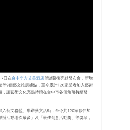
7日在
台中李方艾美酒店
舉辦藝術亮點發布會，新增
等9個藝文推廣據點，至今累計120家業者加入藝術
項，讓藝術文化亮點持續在台中市各個角落持續發
入藝文聯盟、舉辦藝文活動，至今共120家夥伴加
舉辦活動場次最多」及「最佳創意活動獎」等獎項，