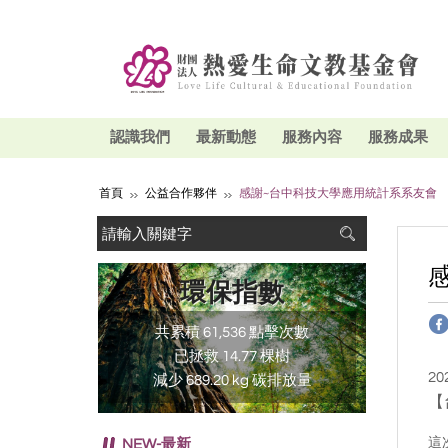
認識我們
最新動態
服務內容
服務成果
首頁
公益合作夥伴
感謝~台中科技大學應用統計系系友會
環保指數
共累積 61,536 點擊次數
已拯救 14.77 棵樹
20
減少 689.20 kg 碳排放量
【
這
NEW-最新