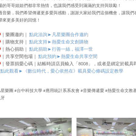
場的哥哥姐姐們都非常熱情，也讓我們感受到滿滿的支持與鼓勵！
過音樂，我們希望傳遞更多愛與感動，謝謝大家給我們這個機會，讓我們
帶來更多美好的回憶！
｜樂團邀約｜
點此洽詢►凡星樂團合作邀約
｜購物支持｜
點此支持►熱愛生命文創購物
｜熱心捐助｜
點此捐助►行善一絲，福澤一世
｜共享空間包場｜
點此預約►
熱愛生命共享空間
｜發票捐愛心碼｜結帳時請店員輸入「8008」，或者是綁定於載具
點此觀看►
《數位時代，愛心依然在》載具愛心條碼設定教學
凡星樂團 #台中科技大學 #應用統計系系友會 #音樂傳遞愛 #熱愛生命文教
尾牙