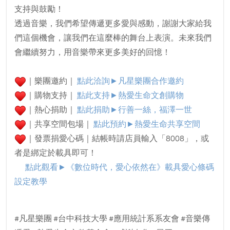
支持與鼓勵！
透過音樂，我們希望傳遞更多愛與感動，謝謝大家給我
們這個機會，讓我們在這麼棒的舞台上表演。未來我們
會繼續努力，用音樂帶來更多美好的回憶！
｜樂團邀約｜
點此洽詢►凡星樂團合作邀約
｜購物支持｜
點此支持►熱愛生命文創購物
｜熱心捐助｜
點此捐助►行善一絲，福澤一世
｜共享空間包場｜
點此預約►
熱愛生命共享空間
｜發票捐愛心碼｜結帳時請店員輸入「8008」，或
者是綁定於載具即可！
點此觀看►
《數位時代，愛心依然在》載具愛心條碼
設定教學
#凡星樂團 #台中科技大學 #應用統計系系友會 #音樂傳