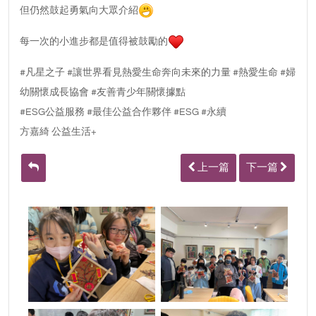
但仍然鼓起勇氣向大眾介紹
每一次的小進步都是值得被鼓勵的
#凡星之子 #讓世界看見熱愛生命奔向未來的力量 #熱愛生命 #婦
幼關懷成長協會 #友善青少年關懷據點
#ESG公益服務 #最佳公益合作夥伴 #ESG #永續
方嘉綺 公益生活+
上一篇
下一篇