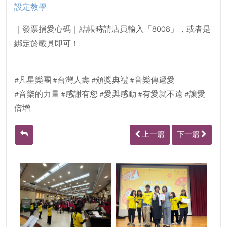
設定教學
｜發票捐愛心碼｜結帳時請店員輸入「8008」，或者是
綁定於載具即可！
#凡星樂團 #台灣人壽 #頒獎典禮 #音樂傳遞愛
#音樂的力量 #感謝有您 #愛與感動 #有愛就不遠 #讓愛
倍增
上一篇
下一篇