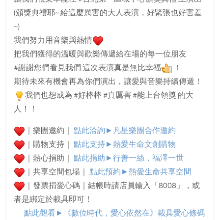
(頒獎典禮耶~ 給這麼厲害的大人表演，好緊張也好害羞
~)
我們努力用音樂與熱情
把我們獲得的溫暖與歡樂傳遞給在場的每一位朋友
#謝謝您們看見我們 這次表演真是無比幸福
！
期待未來有機會再為你們演出，讓愛與音樂持續傳遞！
我們也想成為 #好棒棒 #真厲害 #能上台領獎 的大
人！！
｜樂團邀約｜
點此洽詢►凡星樂團合作邀約
｜購物支持｜
點此支持►熱愛生命文創購物
｜熱心捐助｜
點此捐助►行善一絲，福澤一世
｜共享空間包場｜
點此預約►
熱愛生命共享空間
｜發票捐愛心碼｜結帳時請店員輸入「8008」，或
者是綁定於載具即可！
點此觀看►
《數位時代，愛心依然在》載具愛心條碼