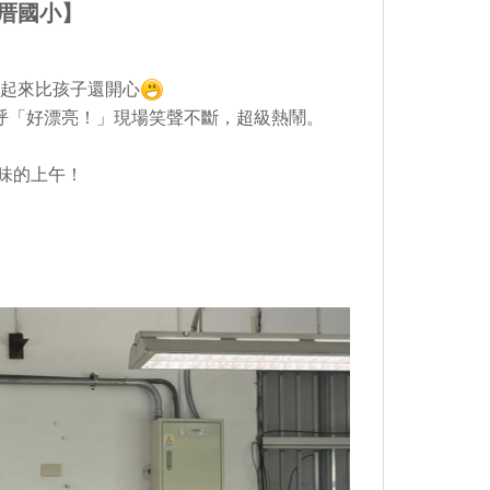
羅厝國小】
們看起來比孩子還開心
呼「好漂亮！」現場笑聲不斷，超級熱鬧。
味的上午！