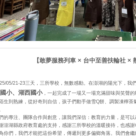
【敢夢服務列車 × 台中至善扶輪社 ×
025/05/21-23三天，三所學校，無數感動。在澎湖的陽光下
國小、湖西國小
，一起完成了一場又一場充滿甜味與笑聲的
陌生到熟練，從好奇到自信，孩子們動手做雪Q餅、調製凍檸茶
。
們的專注、團隊合作與創意，讓我們深信：教育的力量，是可以
謝澎湖縣政府教育處的支持，感謝三所學校的溫暖接待，也感謝
為你們，我們才能把這份希望，傳遞到更多偏鄉角落。我們會繼