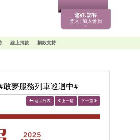
最新消息
您好, 訪客
登入 | 加入會員
持
線上捐款
捐款支持
 #敢夢服務列車巡迴中#
返回列表
上一篇
下一篇