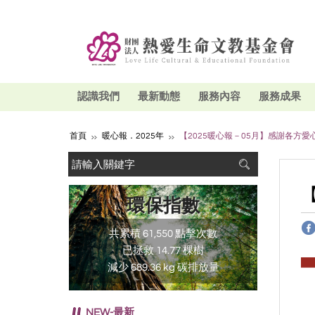
認識我們
最新動態
服務內容
服務成果
首頁
暖心報．2025年
【2025暖心報－05月】感謝各方愛
環保指數
共累積 61,550 點擊次數
已拯救 14.77 棵樹
減少 689.36 kg 碳排放量
NEW-最新