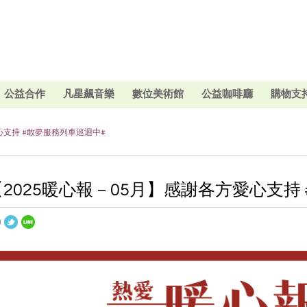
公益合作
凡星飆音樂
數位美術館
公益咖啡廳
購物支
心支持 #敢夢服務列車巡迴中#
【2025暖心報－05月】感謝各方愛心支持