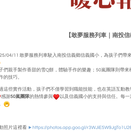
【敢夢服務列車｜南投信
025/04/11 敢夢服務列車駛入南投信義鄉信義國小，為孩子
子們親手製作香甜的雪Q餅，體驗手作的樂趣；50嵐團隊則帶
作的技巧。
過這些實作活動，孩子們不僅學習到職能技能，也在英語互動教
感謝
50嵐團隊
的熱情參與
以及信義國小的支持與信任。每一
。
動照片這裡看
►https://photos.app.goo.gl/r3WJiE5W9JgTo1U2