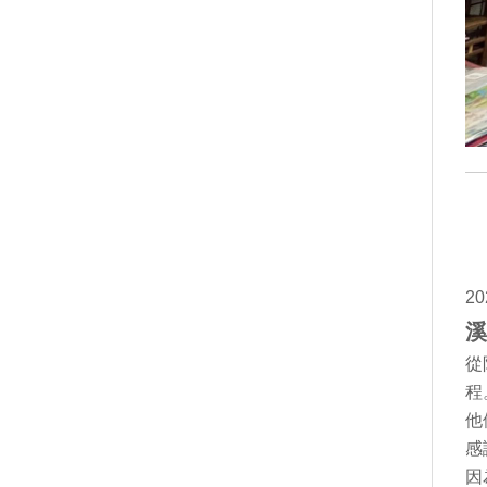
2
溪
從
程
他
感
因