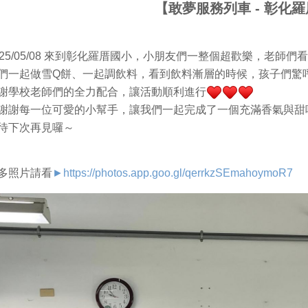
【敢夢服務列車 - 彰化
025/05/08 來到彰化羅厝國小，小朋友們一整個超歡樂，老師
們一起做雪Q餅、一起調飲料，看到飲料漸層的時候，孩子們驚
謝學校老師們的全力配合，讓活動順利進行
謝謝每一位可愛的小幫手，讓我們一起完成了一個充滿香氣與甜
待下次再見囉～
多照片請看
https://photos.app.goo.gl/qerrkzSEmahoymoR7
►