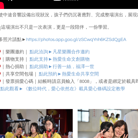
使中途音響設備出現狀況，孩子們仍沉著應對、完成整場演出，展現
這場演出不只是一次表演，更是一段陪伴，一份學習。
多照片請點►
https://photos.app.goo.gl/zSCwqYnh6KZSdQgEA
｜樂團邀約｜
點此洽詢►凡星樂團合作邀約
｜購物支持｜
點此支持►熱愛生命文創購物
｜熱心捐助｜
點此捐助►行善一絲，福澤一世
｜共享空間包場｜
點此預約►
熱愛生命共享空間
｜發票捐愛心碼｜結帳時請店員輸入「8008」，或者是綁定於載具
點此觀看►
《數位時代，愛心依然在》載具愛心條碼設定教學