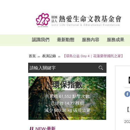
認識我們
最新動態
服務內容
服務成果
首頁
表演記錄
【環島公益 Day 4｜花蓮榮譽國民之家】
環保指數
共累積 61,552 點擊次數
已拯救 14.77 棵樹
【
減少 689.38 kg 碳排放量
20
NEW-最新