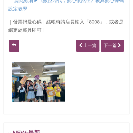
點此觀看►
《數位時代，愛心依然在》載具愛心條碼
設定教學
｜發票捐愛心碼｜結帳時請店員輸入「8008」，或者是
綁定於載具即可！
上一篇
下一篇
NEW-最新