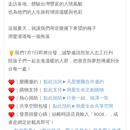
走訪各地、體驗台灣豐富的人情風貌
也為他們的人生旅程增添溫暖與色彩
這個夏天，就讓我們用音樂播下希望的種子
用愛灌溉每一個角落
我們7月7日即將出發，誠摯邀請您加入志工行列
陪孩子們一起走進溫暖的人群，把善意與夢想傳遞到全
台每一處！
｜樂團邀約｜
點此洽詢►凡星樂團合作邀約
｜購物支持｜
點此支持►熱愛生命文創購物
｜熱心捐助｜
點此捐助►行善一絲，福澤一世
｜共享空間包場｜
點此預約►
熱愛生命共享空間
｜發票捐愛心碼｜結帳時請店員輸入「8008」，或
者是綁定於載具即可！