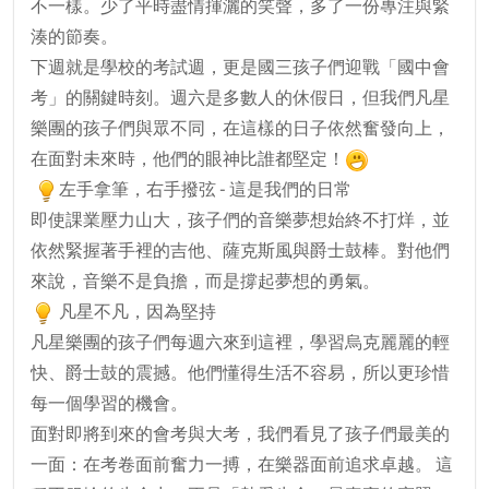
不一樣。少了平時盡情揮灑的笑聲，多了一份專注與緊
湊的節奏。
下週就是學校的考試週，更是國三孩子們迎戰「國中會
考」的關鍵時刻。週六是多數人的休假日，但我們凡星
樂團的孩子們與眾不同，在這樣的日子依然奮發向上，
在面對未來時，他們的眼神比誰都堅定！
左手拿筆，右手撥弦 - 這是我們的日常
即使課業壓力山大，孩子們的音樂夢想始終不打烊，並
依然緊握著手裡的吉他、薩克斯風與爵士鼓棒。對他們
來說，音樂不是負擔，而是撐起夢想的勇氣。
凡星不凡，因為堅持
凡星樂團的孩子們每週六來到這裡，學習烏克麗麗的輕
快、爵士鼓的震撼。他們懂得生活不容易，所以更珍惜
每一個學習的機會。
面對即將到來的會考與大考，我們看見了孩子們最美的
一面：在考卷面前奮力一搏，在樂器面前追求卓越。 這