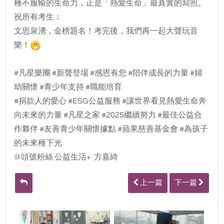
種不服輸的生命力，正是「熱愛生命」最真實的寫照。
祝所有考生：
文思泉湧，金榜題名！考完後，我們再一起大聲玩音
樂！
#凡星樂團 #新聲登場 #感恩有您 #陪伴成長的力量 #婦
幼關懷 #青少年支持 #職能培育
#捐款人的愛心 #ESG公益服務 #讓世界看見熱愛生命奔
向未來的力量 #凡星之家 #2025繼續努力 #最佳公益合
作夥伴 #友善青少年關懷據點 #蘋果慈善基金會 #為孩子
的未來種下光
@頭號粉絲 公益生活+ 方嘉綺
上一篇
下一篇