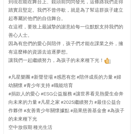
到現在能在舞台上、鏡頭前閃閃發光，這條路我們走得
踏實且堅定。我們不曾停歇，就是為了幫這群孩子建立
起專屬於他們的自信舞台。
在這裡，要致上最誠摯的謝意給每一位默默支持我們的
善心人士。
因為有您們的愛心與陪伴，孩子們才能在課業之外，擁
有這麼棒的資源去追逐夢想。
讓我們一起繼續努力，為孩子的未來種下光！
#凡星樂團 #新聲登場 #感恩有您 #陪伴成長的力量 #婦
幼關懷 #青少年支持 #職能培育
#捐款人的愛心 #ESG公益服務 #讓世界看見熱愛生命奔
向未來的力量 #凡星之家 #2025繼續努力 #最佳公益合
作夥伴 #友善青少年關懷據點 #蘋果慈善基金會 #為孩子
的未來種下光
空中放假期 種光生活