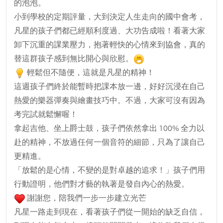
的泡泡。
小到學校的定期評量，大到決定人生走向的國中會考，
凡星的孩子們都已經順利度過、大功告成啦！看著大家
卸下沉重的課業壓力，抱著輕快的心情來到協會，真的
替這群孩子感到無比開心與欣慰。
輕鬆但不隨便，這就是凡星的精神！
這週孩子們終於能暫時把課本放一邊，好好沉浸在自己
熱愛的樂器彈奏與繪畫技巧中。不過，大家可沒有因為
考完試就鬆懈喔！
拿起吉他、坐上爵士鼓，孩子們依然拿出 100% 全力以
赴的精神，不放過任何一個音符的細節，只為了讓自己
更精進。
「放鬆的是心情，不變的是對卓越的追求！」孩子們用
行動證明，他們對才藝的執著是發自內心的熱愛。
謝謝您，陪我們一步一步建立光芒
凡星一路走到現在，看著孩子們從一開始的缺乏自信，