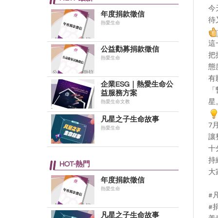
今
年度捐款徵信
待
熱愛生命
這
公益勸募捐款徵信
把
熱愛生命
態
有
企業ESG｜熱愛生命公
「
益服務方案
星
熱愛生命文教
凡星之子生命故事
7
熱愛生命
讓
十
持
HOT-熱門
大
年度捐款徵信
熱愛生命
#
#
凡星之子生命故事