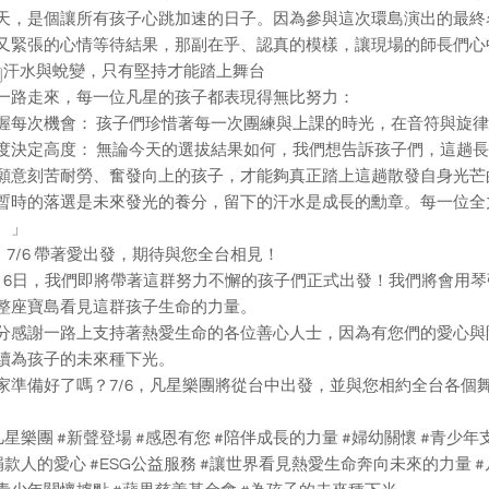
天，是個讓所有孩子心跳加速的日子。因為參與這次環島演出的最終
又緊張的心情等待結果，那副在乎、認真的模樣，讓現場的師長們心
汗水與蛻變，只有堅持才能踏上舞台
一路走來，每一位凡星的孩子都表現得無比努力：
握每次機會： 孩子們珍惜著每一次團練與上課的時光，在音符與旋
度決定高度： 無論今天的選拔結果如何，我們想告訴孩子們，這趟
願意刻苦耐勞、奮發向上的孩子，才能夠真正踏上這趟散發自身光芒
暫時的落選是未來發光的養分，留下的汗水是成長的勳章。每一位全
。」
7/6 帶著愛出發，期待與您全台相見！
月6日，我們即將帶著這群努力不懈的孩子們正式出發！我們將會用
整座寶島看見這群孩子生命的力量。
分感謝一路上支持著熱愛生命的各位善心人士，因為有您們的愛心與
續為孩子的未來種下光。
家準備好了嗎？7/6，凡星樂團將從台中出發，並與您相約全台各個
凡星樂團 #新聲登場 #感恩有您 #陪伴成長的力量 #婦幼關懷 #青少年
捐款人的愛心 #ESG公益服務 #讓世界看見熱愛生命奔向未來的力量 #凡