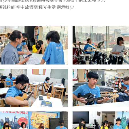
青少年關懷據點 #蘋果慈善基金會 #為孩子的未來種下光
頭號粉絲 空中放假期 種光生活 顯示較少