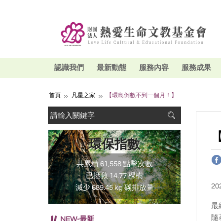
認識我們
最新動態
服務內容
服務成果
首頁
凡星之家
【環島倒數不到一個月！】
環保指數
共累積 61,558 點擊次數
已拯救 14.77 棵樹
20
減少 689.45 kg 碳排放量
最
隨
NEW-最新