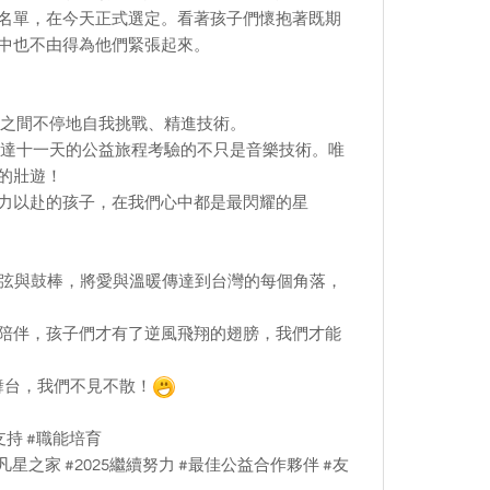
名單，在今天正式選定。看著孩子們懷抱著既期
中也不由得為他們緊張起來。
律之間不停地自我挑戰、精進技術。
長達十一天的公益旅程考驗的不只是音樂技術。唯
的壯遊！
力以赴的孩子，在我們心中都是最閃耀的星
琴弦與鼓棒，將愛與溫暖傳達到台灣的每個角落，
陪伴，孩子們才有了逆風飛翔的翅膀，我們才能
舞台，我們不見不散！
支持 #職能培育
星之家 #2025繼續努力 #最佳公益合作夥伴 #友