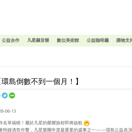
公益合作
凡星飆音樂
數位美術館
公益咖啡廳
購物支
【環島倒數不到一個月！】
26-06-13
終名單揭曉！屬於凡星的榮耀旅程即將啟航
著時鐘滴答作響，凡星樂團年度最重要的盛事之一——環島公益表演