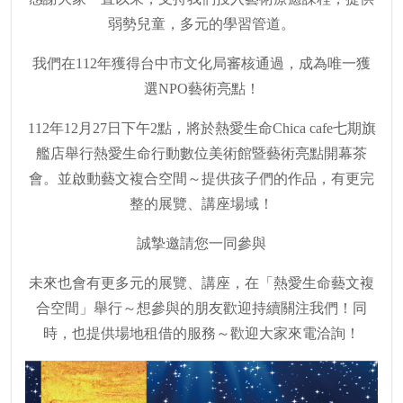
弱勢兒童，多元的學習管道。
我們在
112
年獲得台中市文化局審核通過，成為唯一獲
選
NPO
藝術亮點！
112
年
12
月
27
日下午
2
點，將於熱愛生命
Chica cafe
七期旗
艦店舉行熱愛生命行動數位美術館暨藝術亮點開幕茶
會。並啟動藝文複合空間～提供孩子們的作品，有更完
整的展覽、講座場域！
誠摯邀請您一同參與
未來也會有更多元的展覽、講座，在「熱愛生命藝文複
合空間」舉行～想參與的朋友歡迎持續關注我們！同
時，也提供場地租借的服務～歡迎大家來電洽詢！