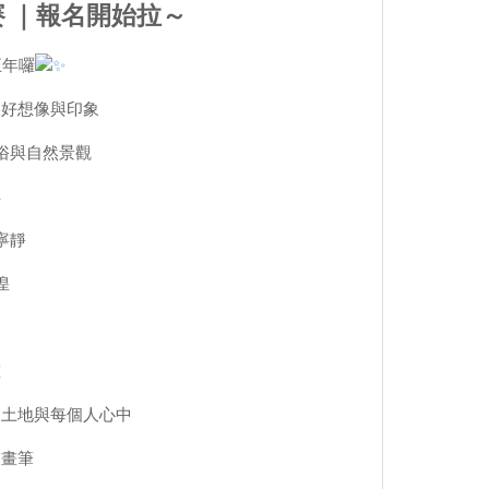
賽 ｜報名開始拉～
五年囉
美好想像與印象
俗與自然景觀
解
寧靜
惶
誼
的土地與每個人心中
的畫筆