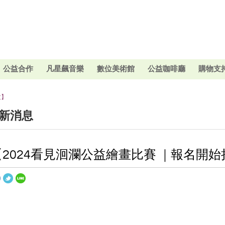
公益合作
凡星飆音樂
數位美術館
公益咖啡廳
購物支
拉】
新消息
【2024看見洄瀾公益繪畫比賽 ｜報名開始