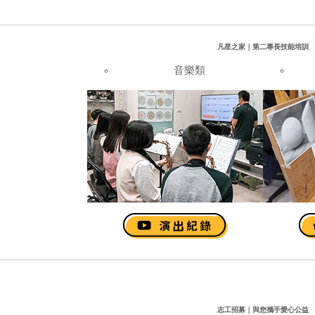
凡星之家｜第二專長技能培訓
音樂類
志工招募｜與您攜手愛心公益