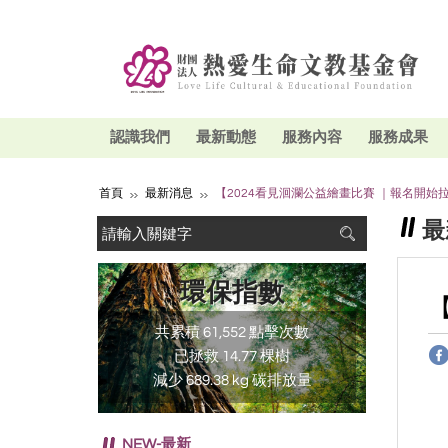
認識我們
最新動態
服務內容
服務成果
首頁
最新消息
【2024看見洄瀾公益繪畫比賽 ｜報名開始
最
環保指數
共累積 61,552 點擊次數
已拯救 14.77 棵樹
減少 689.38 kg 碳排放量
NEW-最新