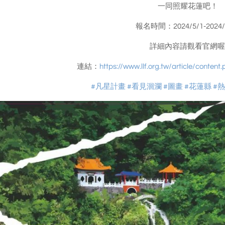
一同照耀花蓮吧！
報名時間：2024/5/1-2024/
詳細內容請觀看官網喔
連結：
https://www.llf.org.tw/article/conte
#凡星計畫
#看見洄瀾
#圖畫
#花蓮縣
#