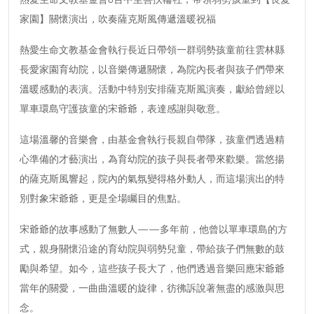
熱愛生命文教基金會&台中至善扶輪社，帶領弱勢孩童到【長愛
家園】關懷演出，吹奏薩克斯風傳遞溫暖祝福
熱愛生命文教基金會執行長近日帶領一群弱勢孩童前往雲林縣
長愛家園育幼院，以音樂傳遞關懷，為院內長者與孩子們帶來
溫暖感動的表演。活動中特別安排薩克斯風演奏，獻給曾經以
單車環島守護孩童的宋爺爺，表達感謝與敬意。
這場溫馨的音樂會，由基金會執行長親自帶隊，孩童們透過精
心準備的才藝演出，為育幼院的孩子與長者帶來歡樂。當悠揚
的薩克斯風響起，院內的氣氛變得格外動人，而這場演出的特
別對象宋爺爺，更是全場矚目的焦點。
宋爺爺的故事感動了無數人——多年前，他曾以單車環島的方
式，親身關懷沿途的育幼院與弱勢兒童，帶給孩子們無數的鼓
勵與希望。如今，這些孩子長大了，他們透過音樂回應宋爺爺
當年的關愛，一曲曲溫暖的旋律，彷彿訴說著無盡的感激與思
念。