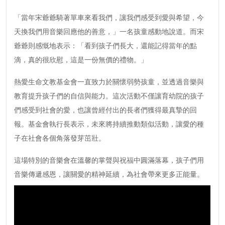
「當年宋爺爺騎著單車來看我們，讓我們感受到愛與希望，今
天換我們用音樂回應他的善意，」一名孩童感動地說道。而宋
爺爺則感慨地表示：「看到孩子們長大，還能記得當年的點
滴，真的很欣慰，這是一份無價的禮物。」
熱愛生命文教基金會一直致力於關懷弱勢孩童，並透過音樂與
教育提升孩子們的自信與能力。這次活動不僅讓育幼院的孩子
們感受到社會的愛，也讓曾經付出的長者們獲得最真摯的回
報。基金會執行長表示，未來將持續推動類似活動，讓愛的種
子在社會各個角落發芽茁壯。
這場特別的音樂會在溫馨的掌聲與祝福中圓滿落幕，孩子們用
音樂傳遞感恩，讓關愛的精神延續，為社會帶來更多正能量。