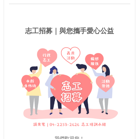
志工招募｜與您攜手愛心公益
我們歡迎您！