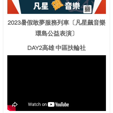
2023暑假敢夢服務列車〔凡星飆音樂
環島公益表演〕
DAY2高雄 中區扶輪社