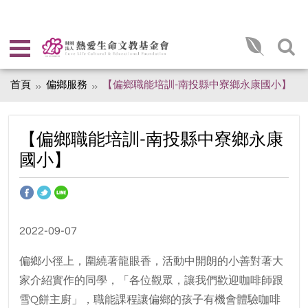
首頁
偏鄉服務
【偏鄉職能培訓-南投縣中寮鄉永康國小】
【偏鄉職能培訓-南投縣中寮鄉永康
國小】
2022-09-07
偏鄉小徑上，圍繞著龍眼香，活動中開朗的小善對著大
家介紹實作的同學，「各位觀眾，讓我們歡迎咖啡師跟
雪Q餅主廚」，職能課程讓偏鄉的孩子有機會體驗咖啡