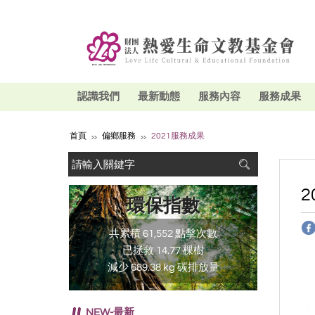
認識我們
最新動態
服務內容
服務成果
首頁
偏鄉服務
2021服務成果
2
環保指數
共累積 61,552 點擊次數
已拯救 14.77 棵樹
減少 689.38 kg 碳排放量
NEW-最新