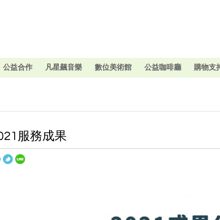
公益合作
凡星飆音樂
數位美術館
公益咖啡廳
購物支
021服務成果