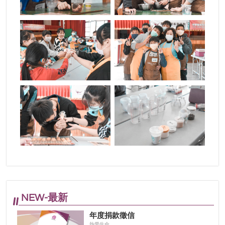
NEW-最新
年度捐款徵信
熱愛生命