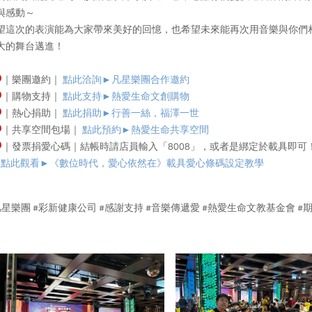
與感動～
望這次的表演能為大家帶來美好的回憶，也希望未來能再次用音樂與你們
大的舞台邁進！
｜樂團邀約｜
點此洽詢►凡星樂團合作邀約
｜購物支持｜
點此支持►熱愛生命文創購物
｜熱心捐助｜
點此捐助►行善一絲，福澤一世
｜共享空間包場｜
點此預約►
熱愛生命共享空間
｜發票捐愛心碼｜結帳時請店員輸入「8008」，或者是綁定於載具即可
點此觀看►
《數位時代，愛心依然在》載具愛心條碼設定教學
凡星樂團 #彩新健康公司 #感謝支持 #音樂傳遞愛 #熱愛生命文教基金會 #