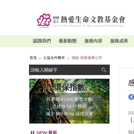
認識我們
最新動態
服務內容
服務成果
首頁
公益合作夥伴
感謝~彩新健康公司
環保指數
共累積 61,550 點擊次數
已拯救 14.77 棵樹
20
減少 689.36 kg 碳排放量
【
我
NEW-最新