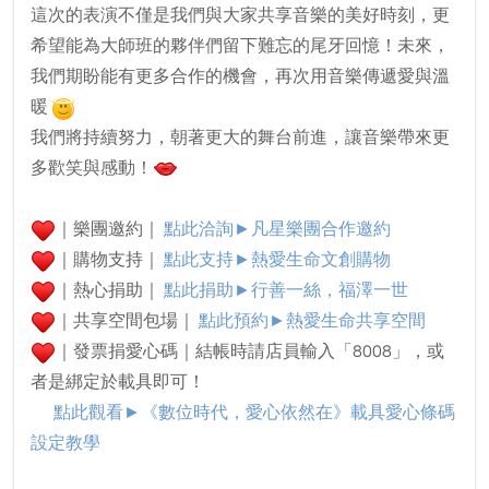
這次的表演不僅是我們與大家共享音樂的美好時刻，更
希望能為大師班的夥伴們留下難忘的尾牙回憶！未來，
我們期盼能有更多合作的機會，再次用音樂傳遞愛與溫
暖
我們將持續努力，朝著更大的舞台前進，讓音樂帶來更
多歡笑與感動！
｜樂團邀約｜
點此洽詢►凡星樂團合作邀約
｜購物支持｜
點此支持►熱愛生命文創購物
｜熱心捐助｜
點此捐助►行善一絲，福澤一世
｜共享空間包場｜
點此預約►
熱愛生命共享空間
｜發票捐愛心碼｜結帳時請店員輸入「8008」，或
者是綁定於載具即可！
點此觀看►
《數位時代，愛心依然在》載具愛心條碼
設定教學