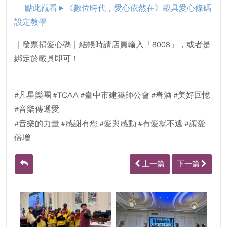
點此觀看►
《數位時代，愛心依然在》載具愛心條碼
設定教學
｜發票捐愛心碼｜結帳時請店員輸入「8008」，或者是
綁定於載具即可！
#凡星樂團 #TCAA #臺中市建築師公會 #春酒 #美好回憶
#音樂傳遞愛
#音樂的力量 #感謝有您 #愛與感動 #有愛就不遠 #讓愛
倍增
上一篇
下一篇