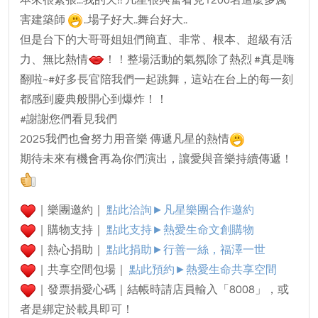
本來很緊張...我的天!! 凡星很興奮看見1200名這麼多厲
害建築師
..場子好大..舞台好大..
但是台下的大哥哥姐姐們簡直、非常、根本、超級有活
力、無比熱情
！！整場活動的氣氛除了熱烈 #真是嗨
翻啦~#好多長官陪我們一起跳舞，這站在台上的每一刻
都感到慶典般開心到爆炸！！
#謝謝您們看見我們
2025我們也會努力用音樂 傳遞凡星的熱情
期待未來有機會再為你們演出，讓愛與音樂持續傳遞！
｜樂團邀約｜
點此洽詢►凡星樂團合作邀約
｜購物支持｜
點此支持►熱愛生命文創購物
｜熱心捐助｜
點此捐助►行善一絲，福澤一世
｜共享空間包場｜
點此預約►
熱愛生命共享空間
｜發票捐愛心碼｜結帳時請店員輸入「8008」，或
者是綁定於載具即可！