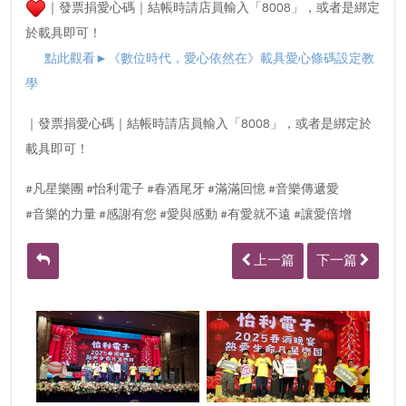
｜發票捐愛心碼｜結帳時請店員輸入「8008」，或者是綁定
於載具即可！
點此觀看►
《數位時代，愛心依然在》載具愛心條碼設定教
學
｜發票捐愛心碼｜結帳時請店員輸入「8008」，或者是綁定於
載具即可！
#凡星樂團 #怡利電子 #春酒尾牙 #滿滿回憶 #音樂傳遞愛
#音樂的力量 #感謝有您 #愛與感動 #有愛就不遠 #讓愛倍增
上一篇
下一篇