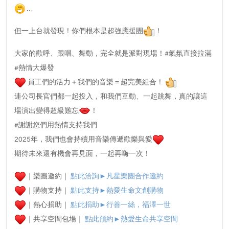
…
但一上台就發現！你們根本是超強應援團
！
大家的歡呼、跟唱、舞動，完全就是派對現場！#氣氛直接拉滿
#熱情大爆發
員工們的活力＋我們的音樂＝超完美組合！
連公司長官們都一起投入，和我們互動、一起跳舞，真的讓這
場演出變得超級難忘
！
#謝謝您們用熱情支持我們
2025年，我們也會持續用音樂傳遞歡樂與愛
期待未來還有機會再見面，一起再嗨一次！
｜樂團邀約｜
點此洽詢►凡星樂團合作邀約
｜購物支持｜
點此支持►熱愛生命文創購物
｜熱心捐助｜
點此捐助►行善一絲，福澤一世
｜共享空間包場｜
點此預約►
熱愛生命共享空間