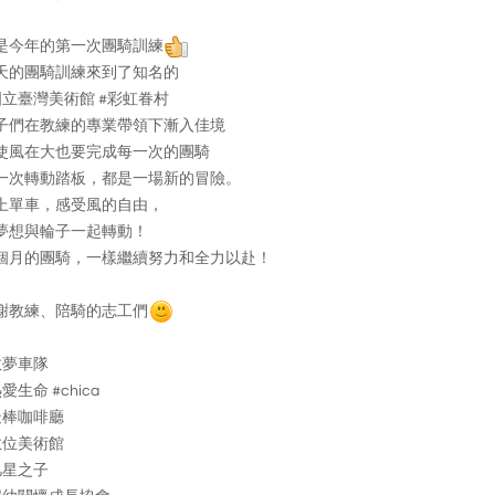
是今年的第一次團騎訓練
天的團騎訓練來到了知名的
國立臺灣美術館 #彩虹眷村
子們在教練的專業帶領下漸入佳境
使風在大也要完成每一次的團騎
一次轉動踏板，都是一場新的冒險。
上單車，感受風的自由，
夢想與輪子一起轉動！
個月的團騎，一樣繼續努力和全力以赴！
謝教練、陪騎的志工們
敢夢車隊
愛生命 #chica
最棒咖啡廳
數位美術館
凡星之子