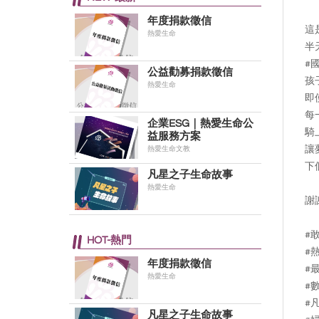
年度捐款徵信
這
熱愛生命
半
#
公益勸募捐款徵信
孩
熱愛生命
即
每
企業ESG｜熱愛生命公
騎
益服務方案
讓
熱愛生命文教
下
凡星之子生命故事
熱愛生命
謝
#
HOT-熱門
#熱
年度捐款徵信
#
熱愛生命
#
#
凡星之子生命故事