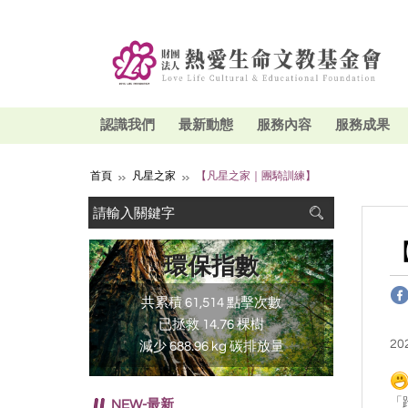
認識我們
最新動態
服務內容
服務成果
首頁
凡星之家
【凡星之家｜團騎訓練】
環保指數
共累積 61,514 點擊次數
已拯救 14.76 棵樹
20
減少 688.96 kg 碳排放量
「
NEW-最新