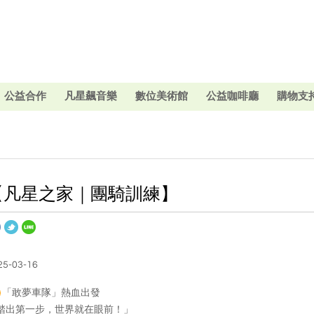
公益合作
凡星飆音樂
數位美術館
公益咖啡廳
購物支
【凡星之家｜團騎訓練】
25-03-16
「敢夢車隊」熱血出發
踏出第一步，世界就在眼前！」