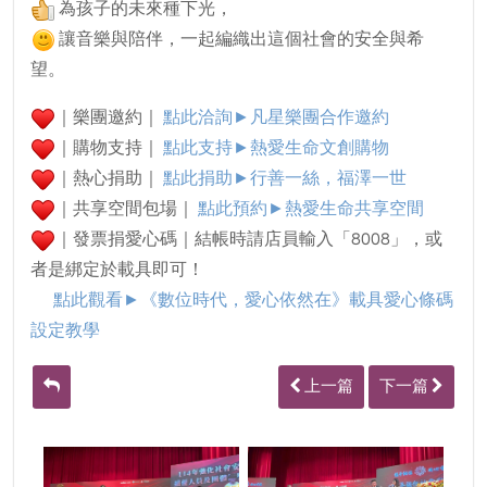
為孩子的未來種下光，
讓音樂與陪伴，一起編織出這個社會的安全與希
望。
｜樂團邀約｜
點此洽詢►凡星樂團合作邀約
｜購物支持｜
點此支持►熱愛生命文創購物
｜熱心捐助｜
點此捐助►行善一絲，福澤一世
｜共享空間包場｜
點此預約►
熱愛生命共享空間
｜發票捐愛心碼｜結帳時請店員輸入「8008」，或
者是綁定於載具即可！
點此觀看►
《數位時代，愛心依然在》載具愛心條碼
設定教學
上一篇
下一篇