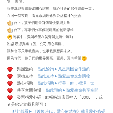
宴」 表演，
很榮幸能與這麼多關心環境、關心社會的夥伴齊聚一堂，
在同一個夜晚，看見永續理念與公益精神的交會。
台上，孩子們用音符傳遞快樂與力量
台下，專家們分享低碳建築的創新思維
晚宴中，愛與希望在笑聲與交流中流動
謝謝 漢源實業（股）公司 用心籌辦，
讓舞台不只承載音樂，也承載夢想與未來。
因為你們，孩子們的世界更亮、更美、更有希望
｜樂團邀約｜
點此洽詢►凡星樂團合作邀約
｜購物支持｜
點此支持►熱愛生命文創購物
｜熱心捐助｜
點此捐助►行善一絲，福澤一世
｜共享空間包場｜
點此預約►
熱愛生命共享空間
｜發票捐愛心碼｜結帳時請店員輸入「8008」，或
者是綁定於載具即可！
點此觀看►
《數位時代，愛心依然在》載具愛心條碼